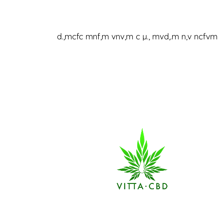
d.,mcfc mnf,m vnv,m c µ., mvd,.m n,v ncfv