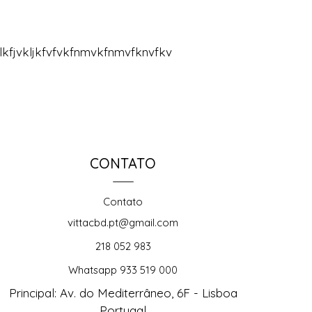
mlkfjvkljkfvfvkfnmvkfnmvfknvfkv
CONTATO
Contato
vittacbd.pt@gmail.com
218 052 983
Whatsapp 933 519 000
Principal: Av. do Mediterrâneo, 6F - Lisboa
Portugal