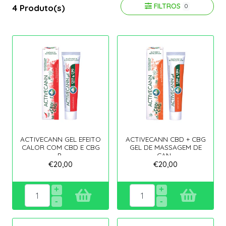
FILTROS
4 Produto(s)
0
ACTIVECANN GEL EFEITO
ACTIVECANN CBD + CBG
CALOR COM CBD E CBG
GEL DE MASSAGEM DE
P..
CAN..
€20,00
€20,00
+
+
-
-