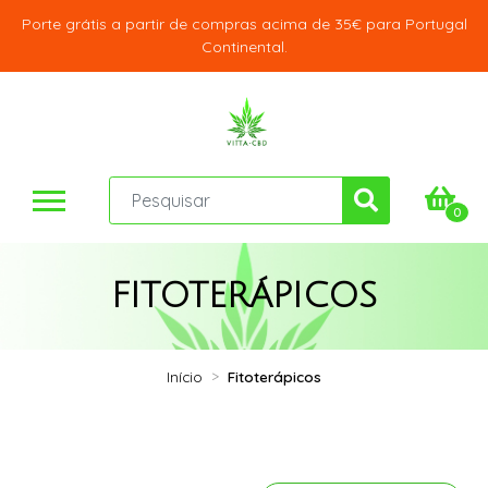
Porte grátis a partir de compras acima de 35€ para Portugal
Continental.
0
FITOTERÁPICOS
Início
Fitoterápicos